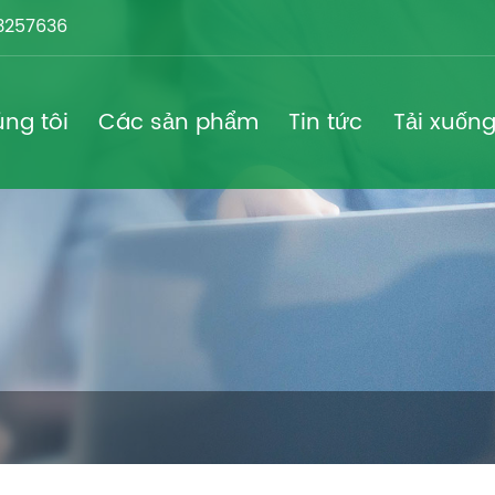
3257636
ng tôi
Các sản phẩm
Tin tức
Tải xuốn