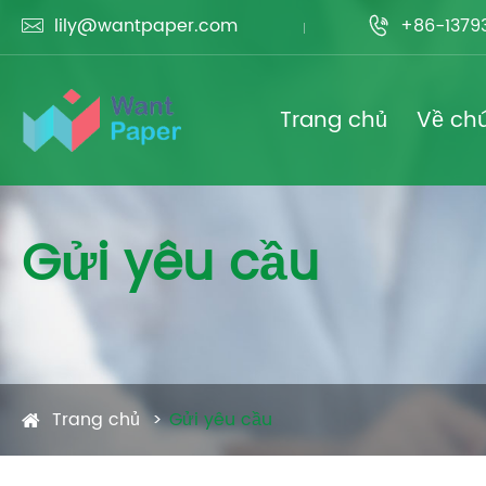
lily@wantpaper.com
+86-1379


Trang chủ
Về chú
Gửi yêu cầu
Trang chủ
Gửi yêu cầu