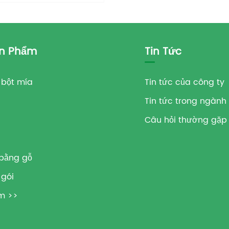
n Phẩm
Tin Tức
 bột mía
Tin tức của công ty
Tin tức trong ngành
Câu hỏi thường gặp
 bằng gỗ
 gói
m >>