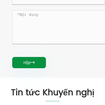
nộp

Tin tức Khuyến nghị