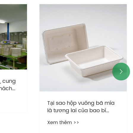

, cung
khách
Tại sao hộp vuông bã mía
là tương lai của bao bì
thực phẩm bền vững?
Xem thêm >>