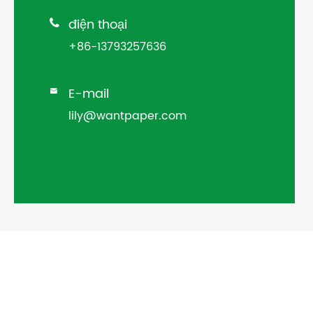
điện thoại

+86-13793257636
E-mail

lily@wantpaper.com