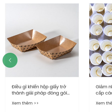

Điều gì khiến hộp giấy trở
Giảm n
thành giải pháp đóng gói
cấp các
thân thiện với môi trường?
Xem thêm >>
Xem th