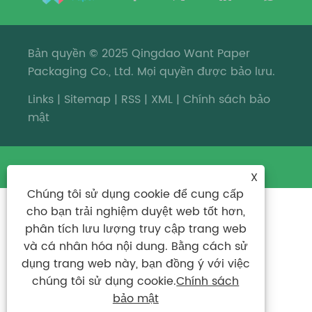
Bản quyền © 2025 Qingdao Want Paper
Packaging Co., Ltd. Mọi quyền được bảo lưu.
Links
|
Sitemap
|
RSS
|
XML
|
Chính sách bảo
mật
X
Chúng tôi sử dụng cookie để cung cấp
cho bạn trải nghiệm duyệt web tốt hơn,
phân tích lưu lượng truy cập trang web
và cá nhân hóa nội dung. Bằng cách sử
dụng trang web này, bạn đồng ý với việc
chúng tôi sử dụng cookie.
Chính sách
bảo mật