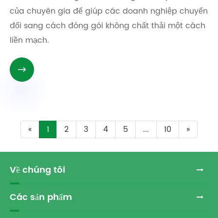
của chuyên gia để giúp các doanh nghiệp chuyển
đổi sang cách đóng gói không chất thải một cách
liền mạch.

«
1
2
3
4
5
...
10
»
Về chúng tôi
Các sản phẩm