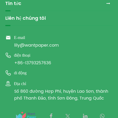
Tin tức
Liên hệ chúng tôi

E-mail
lily@wantpaper.com

điện thoại
+86-13793257636

di động

Địa chỉ
Số 860 đường Hợp Phì, huyện Lao Sơn, thành
phố Thanh Đảo, tỉnh Sơn Đông, Trung Quốc