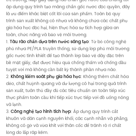
áp dụng quy trình tạo màng chắn gốc nước độc quyền, đây
là ưu điểm khác biệt cốt lõi của sản phẩm. Toàn bộ quy
trình sản xuất không có nhựa và không chứa các chất phụ
gia hóa học độc hại, hiện thực hóa sự tích hợp giữa an
toàn, chức năng và bảo vệ môi trường.
1.
Tàu rào chắn dựa trên nước sáng tạo
: Từ bỏ công nghệ
phủ nhựa PE/PLA truyền thống, sử dụng lớp phủ môi trường
gốc nước tinh khiết để tạo thành lớp bảo vệ dày đặc trên
bề mặt giấy, đạt được hiệu quả chống thấm và chống dầu
tuyệt vời mà không cần bất kỳ thành phần nhựa nào.
2.
Không kiểm soát phụ gia hóa học
: Không thêm chất hóa
dẻo, chất huỳnh quang và dư lượng có hại trong quá trình
sản xuất, tuân thủ đầy đủ các tiêu chuẩn an toàn tiếp xúc
thực phẩm toàn cầu khi tiếp xúc trực tiếp với đồ uống nóng
và lạnh.
3.
Công nghệ tạo hình tích hợp
: Áp dụng quy trình cắt
khuôn và dán cạnh nguyên khối, các cạnh nhẵn và phẳng,
không có gờ và vừa khít với thân cốc để tránh rò rỉ chất
lỏng do lắp ráp kém.