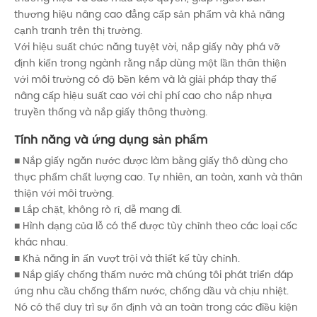
thương hiệu nâng cao đẳng cấp sản phẩm và khả năng
cạnh tranh trên thị trường.
Với hiệu suất chức năng tuyệt vời, nắp giấy này phá vỡ
định kiến ​​trong ngành rằng nắp dùng một lần thân thiện
với môi trường có độ bền kém và là giải pháp thay thế
nâng cấp hiệu suất cao với chi phí cao cho nắp nhựa
truyền thống và nắp giấy thông thường.
Tính năng và ứng dụng sản phẩm
■ Nắp giấy ngăn nước được làm bằng giấy thô dùng cho
thực phẩm chất lượng cao. Tự nhiên, an toàn, xanh và thân
thiện với môi trường.
■ Lắp chặt, không rò rỉ, dễ mang đi.
■ Hình dạng của lỗ có thể được tùy chỉnh theo các loại cốc
khác nhau.
■ Khả năng in ấn vượt trội và thiết kế tùy chỉnh.
■ Nắp giấy chống thấm nước mà chúng tôi phát triển đáp
ứng nhu cầu chống thấm nước, chống dầu và chịu nhiệt.
Nó có thể duy trì sự ổn định và an toàn trong các điều kiện