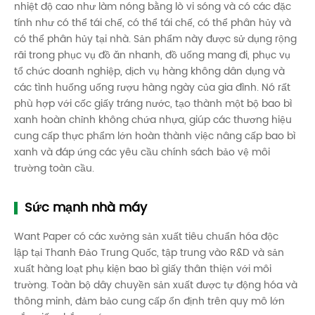
nhiệt độ cao như làm nóng bằng lò vi sóng và có các đặc
tính như có thể tái chế, có thể tái chế, có thể phân hủy và
có thể phân hủy tại nhà. Sản phẩm này được sử dụng rộng
rãi trong phục vụ đồ ăn nhanh, đồ uống mang đi, phục vụ
tổ chức doanh nghiệp, dịch vụ hàng không dân dụng và
các tình huống uống rượu hàng ngày của gia đình. Nó rất
phù hợp với cốc giấy tráng nước, tạo thành một bộ bao bì
xanh hoàn chỉnh không chứa nhựa, giúp các thương hiệu
cung cấp thực phẩm lớn hoàn thành việc nâng cấp bao bì
xanh và đáp ứng các yêu cầu chính sách bảo vệ môi
trường toàn cầu.
Sức mạnh nhà máy
Want Paper có các xưởng sản xuất tiêu chuẩn hóa độc
lập tại Thanh Đảo Trung Quốc, tập trung vào R&D và sản
xuất hàng loạt phụ kiện bao bì giấy thân thiện với môi
trường. Toàn bộ dây chuyền sản xuất được tự động hóa và
thông minh, đảm bảo cung cấp ổn định trên quy mô lớn