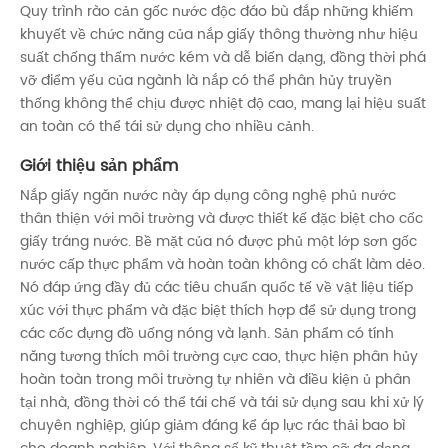
Quy trình rào cản gốc nước độc đáo bù đắp những khiếm
khuyết về chức năng của nắp giấy thông thường như hiệu
suất chống thấm nước kém và dễ biến dạng, đồng thời phá
vỡ điểm yếu của ngành là nắp có thể phân hủy truyền
thống không thể chịu được nhiệt độ cao, mang lại hiệu suất
an toàn có thể tái sử dụng cho nhiều cảnh.
Giới thiệu sản phẩm
Nắp giấy ngăn nước này áp dụng công nghệ phủ nước
thân thiện với môi trường và được thiết kế đặc biệt cho cốc
giấy tráng nước. Bề mặt của nó được phủ một lớp sơn gốc
nước cấp thực phẩm và hoàn toàn không có chất làm dẻo.
Nó đáp ứng đầy đủ các tiêu chuẩn quốc tế về vật liệu tiếp
xúc với thực phẩm và đặc biệt thích hợp để sử dụng trong
các cốc đựng đồ uống nóng và lạnh. Sản phẩm có tính
năng tương thích môi trường cực cao, thực hiện phân hủy
hoàn toàn trong môi trường tự nhiên và điều kiện ủ phân
tại nhà, đồng thời có thể tái chế và tái sử dụng sau khi xử lý
chuyên nghiệp, giúp giảm đáng kể áp lực rác thải bao bì