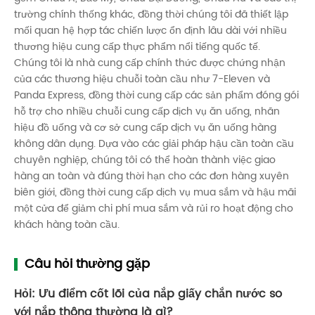
trường chính thống khác, đồng thời chúng tôi đã thiết lập
mối quan hệ hợp tác chiến lược ổn định lâu dài với nhiều
thương hiệu cung cấp thực phẩm nổi tiếng quốc tế.
Chúng tôi là nhà cung cấp chính thức được chứng nhận
của các thương hiệu chuỗi toàn cầu như 7-Eleven và
Panda Express, đồng thời cung cấp các sản phẩm đóng gói
hỗ trợ cho nhiều chuỗi cung cấp dịch vụ ăn uống, nhãn
hiệu đồ uống và cơ sở cung cấp dịch vụ ăn uống hàng
không dân dụng. Dựa vào các giải pháp hậu cần toàn cầu
chuyên nghiệp, chúng tôi có thể hoàn thành việc giao
hàng an toàn và đúng thời hạn cho các đơn hàng xuyên
biên giới, đồng thời cung cấp dịch vụ mua sắm và hậu mãi
một cửa để giảm chi phí mua sắm và rủi ro hoạt động cho
khách hàng toàn cầu.
Câu hỏi thường gặp
Hỏi: Ưu điểm cốt lõi của nắp giấy chắn nước so
với nắp thông thường là gì?