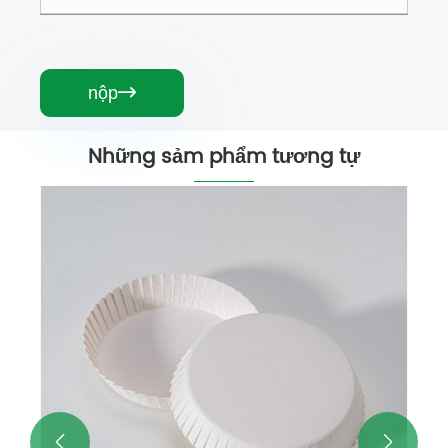
nộp

Những sảm phẩm tương tự
Nắp cốc đựng cà phê nóng mang đi
Xem thêm >>

