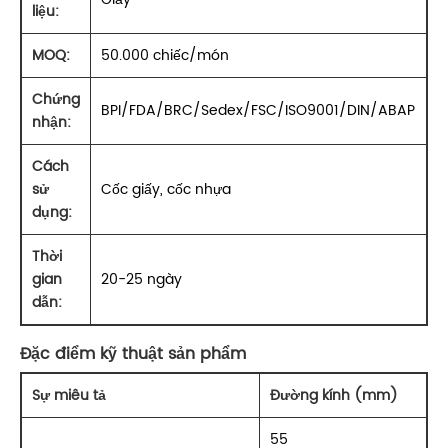
liệu:
MOQ:
50.000 chiếc/món
Chứng
BPI/FDA/BRC/Sedex/FSC/ISO9001/DIN/ABAP
nhận:
Cách
sử
Cốc giấy, cốc nhựa
dụng:
Thời
gian
20-25 ngày
dẫn:
Đặc điểm kỹ thuật sản phẩm
Sự miêu tả
Đường kính (mm)
55