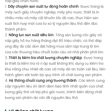
nắp giấy chắn nước.
1.
Dây chuyền sản xuất tự động hoàn chỉnh
: Được trang bị
máy rạch giấy chuyên nghiệp, máy phủ nước, thiết bị in
nhiều màu và máy cắt khuôn tốc độ cao, thực hiện sản
xuất tích hợp một cửa từ xử lý nguyên liệu thô đến đúc
thành phẩm.
2.
Năng lực sản xuất siêu lớn
: Tổng sản lượng cốc giấy và
nắp giấy hỗ trợ hàng tháng đạt 80 triệu chiếc, có thể đáp
ứng đầy đủ các đơn đặt hàng mua sắm tập trung lô lớn
của các thương hiệu chuỗi toàn cầu và nhà phân phối lớn.
3.
Thiết bị kiểm tra chất lượng chuyên nghiệp
: Được trang
bị thiết bị kiểm tra rò rỉ áp suất không khí, dụng cụ kiểm tra
khả năng chịu nhiệt độ cao và máy dò an toàn vật liệu, tiến
hành giám sát toàn bộ quy trình về chất lượng sản phẩm.
4.
Hệ thống chuỗi cung ứng trưởng thành
: Các kênh cung
cấp nguyên liệu ổn định đảm bảo tính nhất quán của chất
lượng giấy thô và lớp phủ gốc nước, tránh biến động chất
lượng sản phẩm do vấn đề nguyên liệu thô.