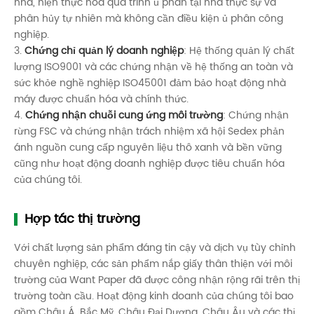
nhà, hiện thực hóa quá trình ủ phân tại nhà thực sự và
phân hủy tự nhiên mà không cần điều kiện ủ phân công
nghiệp.
3.
Chứng chỉ quản lý doanh nghiệp
: Hệ thống quản lý chất
lượng ISO9001 và các chứng nhận về hệ thống an toàn và
sức khỏe nghề nghiệp ISO45001 đảm bảo hoạt động nhà
máy được chuẩn hóa và chính thức.
4.
Chứng nhận chuỗi cung ứng môi trường
: Chứng nhận
rừng FSC và chứng nhận trách nhiệm xã hội Sedex phản
ánh nguồn cung cấp nguyên liệu thô xanh và bền vững
cũng như hoạt động doanh nghiệp được tiêu chuẩn hóa
của chúng tôi.
Hợp tác thị trường
Với chất lượng sản phẩm đáng tin cậy và dịch vụ tùy chỉnh
chuyên nghiệp, các sản phẩm nắp giấy thân thiện với môi
trường của Want Paper đã được công nhận rộng rãi trên thị
trường toàn cầu. Hoạt động kinh doanh của chúng tôi bao
gồm Châu Á, Bắc Mỹ, Châu Đại Dương, Châu Âu và các thị