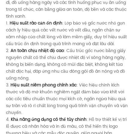
đi, đồ uống hàng ngày và các tình huống phục vụ ăn uống
trong tổ chức, cân bằng giữa an toàn, độ bền và các thuộc
tính xanh.
1.
Hiệu suất rào cản ổn định
: Lớp bảo vệ gốc nước nhỏ gọn
cách ly hiệu quả các vết nước và vết dầu, ngăn chặn sự
xâm nhập của chất lỏng và làm mềm giấy, duy trì hiệu suất
cấu trúc ổn định trong quá trình mang và đặt lâu dài.
2.
An toàn chịu nhiệt độ cao
: Cấu trúc gốc nước bằng giấy
nguyên chất có thể chịu được nhiệt độ vi sóng hàng ngày,
không bị biến dạng, không có mùi đặc biệt, không kết tủa
chất độc hại, đáp ứng nhu cầu đóng gói đồ ăn nóng và đồ
uống nóng.
3.
Hiệu suất niêm phong chính xác
: Việc hiệu chỉnh kích
thước và độ mở khuôn nghiêm ngặt đảm bảo vừa khít với
các cốc tiêu chuẩn thuộc mọi kích cỡ, ngăn ngừa hiệu quả
sự tràn và rò rỉ chất lỏng trong quá trình vận chuyển và vận
chuyển.
4.
Khả năng ứng dụng có thể tùy chỉnh
: Hỗ trợ thiết kế vị trí
lỗ được cá nhân hóa và in đủ màu, có thể hiển thị logo
thương hiệu và các mẫu độc quyền, giúp người bán