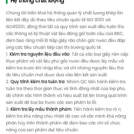
Hệ thống chất lượng
Chúng tôi triển khai hệ thống quản lý chất lượng khép kín
liên kết đầy đủ theo tiêu chuẩn quốc tế ISO 9001 và
ISO45001, đồng thời tất cả quy trình sản xuất đều tuân thủ
các thông số kỹ thuật vật liệu đóng gói toàn cầu của BRC,
đảm bảo rằng mỗi lô Nắp giấy rào chắn gốc nước đều đáp
ứng các tiêu chuẩn tiếp cận thị trường quốc tế.
1.
Kiểm tra nguyên liệu đầu vào
: Tất cả các loại giấy nền cấp
thực phẩm và vật liệu phủ gốc nước đều được lấy mẫu và
kiểm tra trước khi nhập kho, và chỉ những nguyên liệu thô
đủ tiêu chuẩn mới được đưa vào liên kết sản xuất.
2.
Quy trình kiểm tra tuần tra
: Nhóm QC tiến hành kiểm tra
tuần tra theo thời gian thực về tính đồng nhất của lớp phủ,
độ chính xác hình thành và hiệu suất bịt kín trong quá trình
sản xuất để loại bỏ trước các sản phẩm bị lỗi.
3.
Kiểm tra lấy mẫu thành phẩm
: Tiến hành kiểm tra rò rỉ,
kiểm tra khả năng chịu nhiệt độ cao và xác minh khả năng
phân hủy trên thành phẩm để đảm bảo các chỉ số chức
năng của sản phẩm đạt tiêu chuẩn.