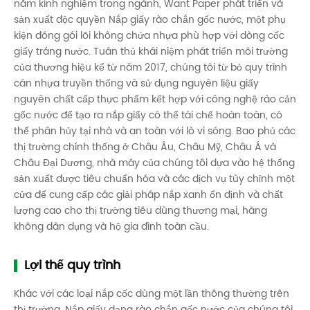
năm kinh nghiệm trong ngành, Want Paper phát triển và
sản xuất độc quyền Nắp giấy rào chắn gốc nước, một phụ
kiện đóng gói lõi không chứa nhựa phù hợp với dòng cốc
giấy tráng nước. Tuân thủ khái niệm phát triển môi trường
của thương hiệu kể từ năm 2017, chúng tôi từ bỏ quy trình
cán nhựa truyền thống và sử dụng nguyên liệu giấy
nguyên chất cấp thực phẩm kết hợp với công nghệ rào cản
gốc nước để tạo ra nắp giấy có thể tái chế hoàn toàn, có
thể phân hủy tại nhà và an toàn với lò vi sóng. Bao phủ các
thị trường chính thống ở Châu Âu, Châu Mỹ, Châu Á và
Châu Đại Dương, nhà máy của chúng tôi dựa vào hệ thống
sản xuất được tiêu chuẩn hóa và các dịch vụ tùy chỉnh một
cửa để cung cấp các giải pháp nắp xanh ổn định và chất
lượng cao cho thị trường tiêu dùng thương mại, hàng
không dân dụng và hộ gia đình toàn cầu.
Lợi thế quy trình
Khác với các loại nắp cốc dùng một lần thông thường trên
thị trường, Nắp giấy dạng rào chắn gốc nước của chúng tôi