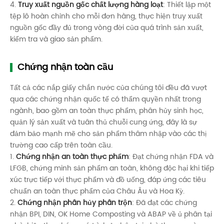
4.
Truy xuất nguồn gốc chất lượng hàng loạt
: Thiết lập một
tệp lô hoàn chỉnh cho mỗi đơn hàng, thực hiện truy xuất
nguồn gốc đầy đủ trong vòng đời của quá trình sản xuất,
kiểm tra và giao sản phẩm.
Chứng nhận toàn cầu
Tất cả các nắp giấy chắn nước của chúng tôi đều đã vượt
qua các chứng nhận quốc tế có thẩm quyền nhất trong
ngành, bao gồm an toàn thực phẩm, phân hủy sinh học,
quản lý sản xuất và tuân thủ chuỗi cung ứng, đây là sự
đảm bảo mạnh mẽ cho sản phẩm thâm nhập vào các thị
trường cao cấp trên toàn cầu.
1.
Chứng nhận an toàn thực phẩm
: Đạt chứng nhận FDA và
LFGB, chứng minh sản phẩm an toàn, không độc hại khi tiếp
xúc trực tiếp với thực phẩm và đồ uống, đáp ứng các tiêu
chuẩn an toàn thực phẩm của Châu Âu và Hoa Kỳ.
2.
Chứng nhận phân hủy phân trộn
: Đã đạt các chứng
nhận BPI, DIN, OK Home Composting và ABAP về ủ phân tại